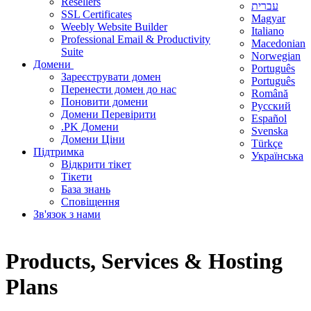
Resellers
עברית
SSL Certificates
Magyar
Weebly Website Builder
Italiano
Professional Email & Productivity
Macedonian
Suite
Norwegian
Домени
Português
Зареєструвати домен
Português
Перенести домен до нас
Română
Поновити домени
Русский
Домени Перевірити
Español
.PK Домени
Svenska
Домени Ціни
Türkçe
Підтримка
Українська
Відкрити тікет
Тікети
База знань
Сповіщення
Зв'язок з нами
Products, Services & Hosting
Plans