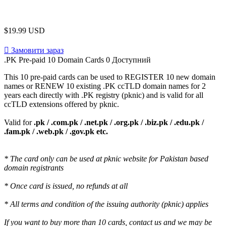
$19.99 USD
Замовити зараз
.PK Pre-paid 10 Domain Cards
0 Доступний
This 10 pre-paid cards can be used to REGISTER 10 new domain
names or RENEW 10 existing .PK ccTLD domain names for 2
years each directly with .PK registry (pknic) and is valid for all
ccTLD extensions offered by pknic.
Valid for
.pk / .com.pk / .net.pk / .org.pk / .biz.pk / .edu.pk /
.fam.pk / .web.pk / .gov.pk etc.
* The card only can be used at pknic website for Pakistan based
domain registrants
* Once card is issued, no refunds at all
* All terms and condition of the issuing authority (pknic) applies
If you want to buy more than 10 cards, contact us and we may be