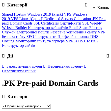
Категорії
Кошик
Shared Hosting
Windows 2019 (Plesk)
VPS Windows
2019
VPS Linux (Cpanel)
Dedicated Servers
Colocation
.PK Pre-
paid Domain Cards
SSL Certificates
Сертифікати SSL
Weebly
Website Builder
Конструктор веб-сайтів
Email Spam Filtering
Служби електронної пошти
Резервне копіювання сайту
VPN
Безпека сайту
SEO Інструменти
Професійна пошта
DNS
Hosting
Моніторинг сайту та сервера
VPN
XOVI ЗАРАЗ
Конструктор сайтів
Дії
Зареєструвати домен
Перенесення домену
Переглянути кошик
.PK Pre-paid Domain Cards
Категорії