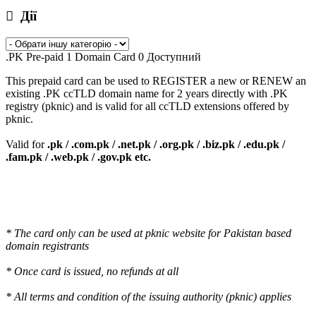
Дії
.PK Pre-paid 1 Domain Card
0 Доступний
This prepaid card can be used to REGISTER a new or RENEW an
existing .PK ccTLD domain name for 2 years directly with .PK
registry (pknic) and is valid for all ccTLD extensions offered by
pknic.
Valid for
.pk / .com.pk / .net.pk / .org.pk / .biz.pk / .edu.pk /
.fam.pk / .web.pk / .gov.pk etc.
* The card only can be used at pknic website for Pakistan based
domain registrants
* Once card is issued, no refunds at all
* All terms and condition of the issuing authority (pknic) applies