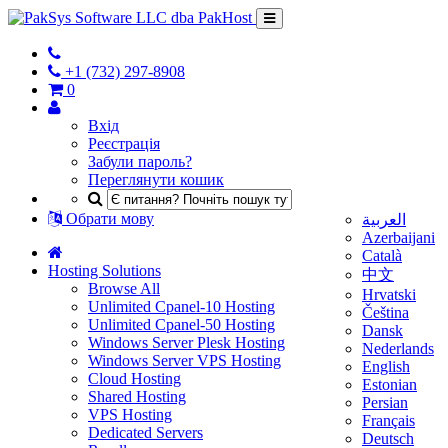
+1 (732) 297-8908
0
Вхід
Реєстрація
Забули пароль?
Переглянути кошик
Обрати мову
العربية
Azerbaijani
Català
Hosting Solutions
中文
Browse All
Hrvatski
Unlimited Cpanel-10 Hosting
Čeština
Unlimited Cpanel-50 Hosting
Dansk
Windows Server Plesk Hosting
Nederlands
Windows Server VPS Hosting
English
Cloud Hosting
Estonian
Shared Hosting
Persian
VPS Hosting
Français
Dedicated Servers
Deutsch