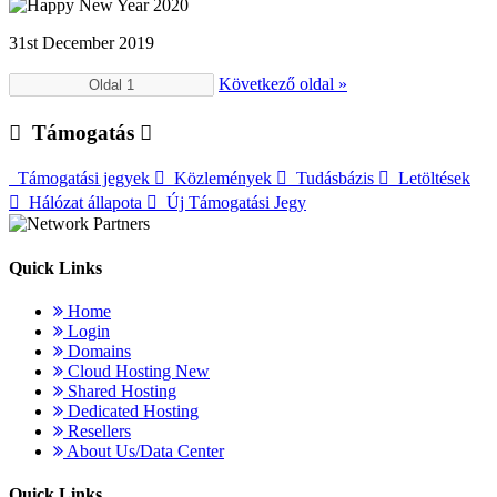
31st December 2019
Következő oldal »
Támogatás
Támogatási jegyek
Közlemények
Tudásbázis
Letöltések
Hálózat állapota
Új Támogatási Jegy
Quick Links
Home
Login
Domains
Cloud Hosting
New
Shared Hosting
Dedicated Hosting
Resellers
About Us/Data Center
Quick Links