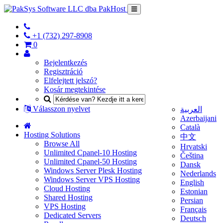
+1 (732) 297-8908
0
Bejelentkezés
Regisztráció
Elfelejtett jelszó?
Kosár megtekintése
Válasszon nyelvet
العربية
Azerbaijani
Català
Hosting Solutions
中文
Browse All
Hrvatski
Unlimited Cpanel-10 Hosting
Čeština
Unlimited Cpanel-50 Hosting
Dansk
Windows Server Plesk Hosting
Nederlands
Windows Server VPS Hosting
English
Cloud Hosting
Estonian
Shared Hosting
Persian
VPS Hosting
Français
Dedicated Servers
Deutsch