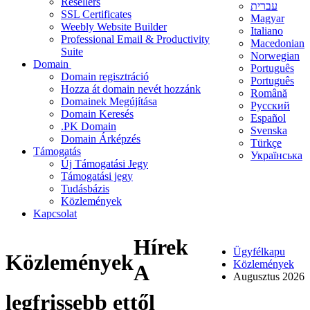
Resellers
עברית
SSL Certificates
Magyar
Weebly Website Builder
Italiano
Professional Email & Productivity
Macedonian
Suite
Norwegian
Domain
Português
Domain regisztráció
Português
Hozza át domain nevét hozzánk
Română
Domainek Megújítása
Русский
Domain Keresés
Español
.PK Domain
Svenska
Domain Árképzés
Türkçe
Támogatás
Українська
Új Támogatási Jegy
Támogatási jegy
Tudásbázis
Közlemények
Kapcsolat
Hírek
Ügyfélkapu
Közlemények
Közlemények
A
Augusztus 2026
legfrissebb ettől